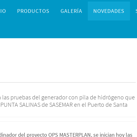
IO
PRODUCTOS
GALERÍA
NOVEDADES
 las pruebas del generador con pila de hidrógeno que
ue PUNTA SALINAS de SASEMAR en el Puerto de Santa
rdinador del proyecto OPS MASTERPLAN, se inician hoy las