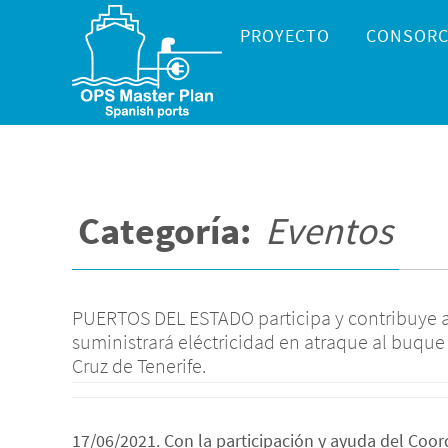
Ir
Ir
PROYECTO
CONSORC
al
al
contenido
contenido
Categoría:
Eventos
PUERTOS DEL ESTADO participa y contribuye a
suministrará eléctricidad en atraque al buq
Cruz de Tenerife.
17/06/2021. Con la participación y ayuda del Coo