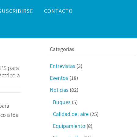
SUSCRIBIRSE
CONTACTO
Categorías
Entrevistas
(3)
OPS para
éctrico a
Eventos
(18)
Noticias
(82)
Buques
(5)
para
Calidad del aire
(25)
co a los
Equipamiento
(8)