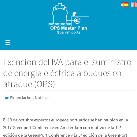
Ir
al
contenido
Exención del IVA para el suministro
de energía eléctrica a buques en
atraque (OPS)
,
Financiación
Noticias
El 13 de octubre expertos europeos portuarios se han reunido en la
2017 Greenport Conference en Amsterdam con motivo de la 12ª
edición de la GreenPort Conference y la 5ª edición de la GreenPort