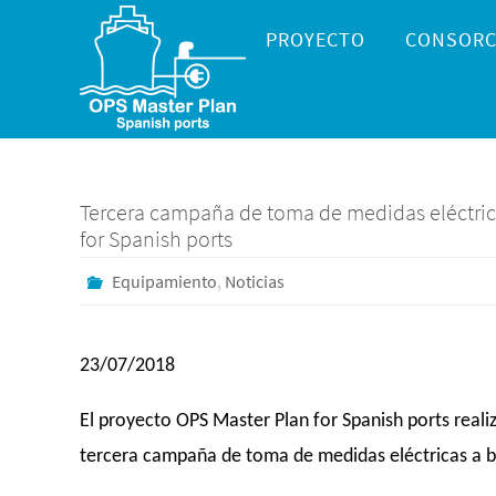
Ir
Ir
PROYECTO
CONSORC
al
al
contenido
contenido
Tercera campaña de toma de medidas eléctric
for Spanish ports
Equipamiento
,
Noticias
23/07/2018
El proyecto OPS Master Plan for Spanish ports realizó
tercera campaña de toma de medidas eléctricas a bo