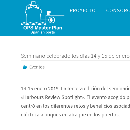
Ir
Ir
PROYECTO
CONSORC
al
al
contenido
contenido
Seminario celebrado los días 14 y 15 de ener
Eventos
14-15 enero 2019. La tercera edición del seminar
«Harbours Review Spotlight». El evento acogido p
centró en los diferentes retos y beneficios asocia
eléctrica a buques en atraque en los puertos.