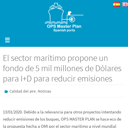
Ir
al
contenido
El sector marítimo propone un
fondo de 5 mil millones de Dólares
para I+D para reducir emisiones
,
Calidad del aire
Noticias
13/01/2020. Debido a la relevancia para otros proyectos intentando
reducir emisiones de los buques, OPS MASTER PLAN se hace eco de
la propuesta hecha a OMI por el sector marítimo a nivel mundial