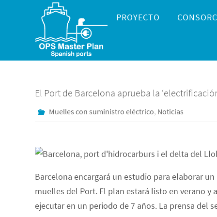
Ir
Ir
PROYECTO
CONSORC
al
al
contenido
contenido
El Port de Barcelona aprueba la ‘electrificació
Muelles con suministro eléctrico
,
Noticias
Barcelona encargará un estudio para elaborar un 
muelles del Port. El plan estará listo en verano 
ejecutar en un periodo de 7 años. La prensa del 